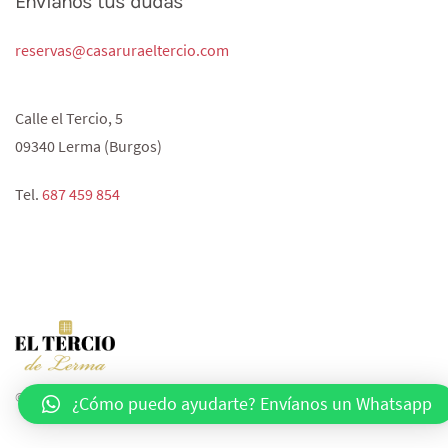
Envíanos tus dudas
reservas@casaruraeltercio.com
Calle el Tercio, 5
09340 Lerma (Burgos)
Tel.
687 459 854‬
© 2020 All rights reserved. Powered by
agencia-pop.com
.
¿Cómo puedo ayudarte? Envíanos un Whatsapp