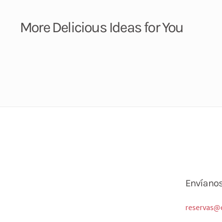
More Delicious Ideas for You
Envíano
reservas@c