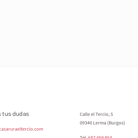
s tus dudas
Calle el Tercio, 5
09340 Lerma (Burgos)
asaruraeltercio.com
Tel.
687 459 854‬