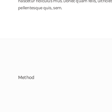
nascetur ridiculus mus. Donec quam felis, ultricies
pellentesque quis, sem.
Method