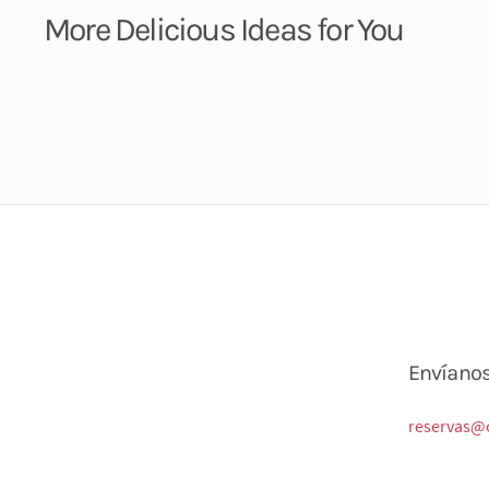
More Delicious Ideas for You
Envíano
reservas@c