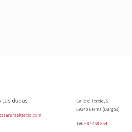
s tus dudas
Calle el Tercio, 5
09340 Lerma (Burgos)
asaruraeltercio.com
Tel.
687 459 854‬