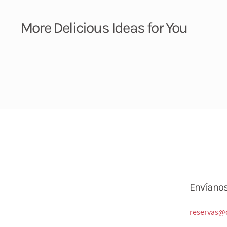
More Delicious Ideas for You
Envíano
reservas@c