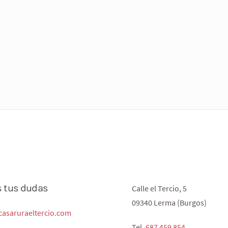
s tus dudas
Calle el Tercio, 5
09340 Lerma (Burgos)
asaruraeltercio.com
Tel.
687 459 854‬