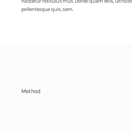
nascetur ridiculus mus. Donec quam felis, ultricies
pellentesque quis, sem.
Method