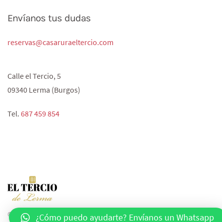
Envíanos tus dudas
reservas@casaruraeltercio.com
Calle el Tercio, 5
09340 Lerma (Burgos)
Tel.
687 459 854‬
© 2020 All rights reserved. Powered by
agencia-pop.com
.
¿Cómo puedo ayudarte? Envíanos un Whatsapp