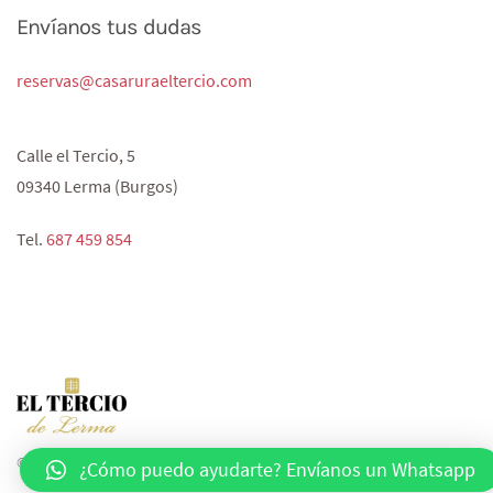
Envíanos tus dudas
reservas@casaruraeltercio.com
Calle el Tercio, 5
09340 Lerma (Burgos)
Tel.
687 459 854‬
© 2020 All rights reserved. Powered by
agencia-pop.com
.
¿Cómo puedo ayudarte? Envíanos un Whatsapp