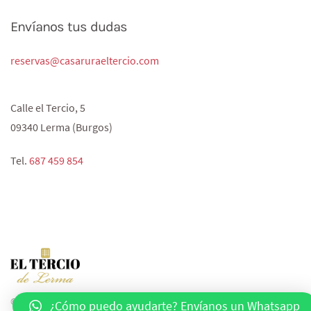
Envíanos tus dudas
reservas@casaruraeltercio.com
Calle el Tercio, 5
09340 Lerma (Burgos)
Tel.
687 459 854‬
© 2020 All rights reserved. Powered by
agencia-pop.com
.
¿Cómo puedo ayudarte? Envíanos un Whatsapp